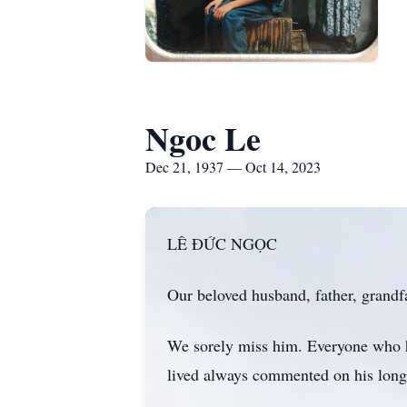
Ngoc Le
Dec 21, 1937 — Oct 14, 2023
LÊ ĐỨC NGỌC
Our beloved husband, father, grandf
We sorely miss him. Everyone who h
lived always commented on his long