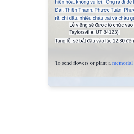
hiền hòa, không vụ lợi. Ông ra đi đ
Đài, Thiên Thanh, Phước Tuấn, Phước
rể, chị dâu, nhiều cháu trai và cháu gá
Lễ viếng sẽ được tổ chức vào
Taylorsville, UT 84123).
Tang lễ sẽ bắt đầu vào lúc 12:30 đến
To send flowers or plant a
memorial 