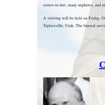
sisters-in-law, many nephews, and n
A viewing will be held on Friday,
Taylorsville, Utah. The funeral ser
C