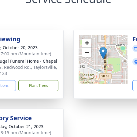
Viewing
F
+
y, October 20, 2023
−
- 7:00 pm (Mountain time)
gal Funeral Home - Chapel
S. Redwood Rd., Taylorsville,
123
ctions
Plant Trees
ry Service
day, October 21, 2023
- 3:15 pm (Mountain time)