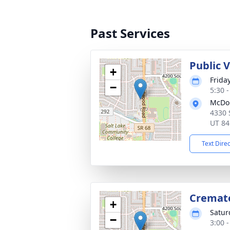
Past Services
Public 
+
Frida
−
5:30 
McDou
4330 
UT 84
Text Dire
Cremato
+
Satur
−
3:00 