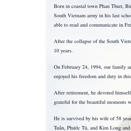
Born in coastal town Phan Thiet, B
South Vietnam army in his last scho
able to read and communicate in Fre
After the collapse of the South Vi
10 years.
On February 24, 1994, our family ar
enjoyed his freedom and duty in this
After retirement, he devoted himsel
grateful for the beautiful moments w
He is survived by his wife of 58 y
Tuấn, Phước Tú, and Kim Long and s