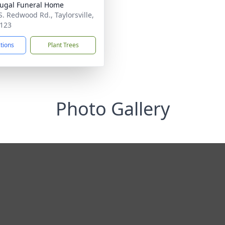
ugal Funeral Home
S. Redwood Rd., Taylorsville,
123
ctions
Plant Trees
Photo Gallery