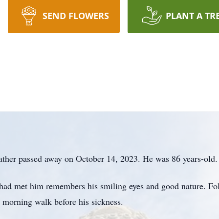
SEND FLOWERS
PLANT A TR
ather passed away on October 14, 2023. He was 86 years-old.
ad met him remembers his smiling eyes and good nature. Folk
 morning walk before his sickness.