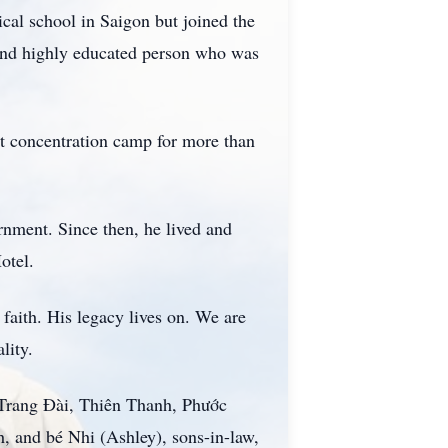
al school in Saigon but joined the
 and highly educated person who was
t concentration camp for more than
nment. Since then, he lived and
otel.
faith. His legacy lives on. We are
lity.
 Trang Đài, Thiên Thanh, Phước
 and bé Nhi (Ashley), sons-in-law,