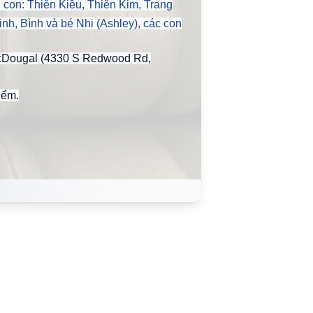
 con: Thiên Kiều, Thiên Kim, Trang
nh, Bình và bé Nhi (Ashley), các con
 McDougal (4330 S Redwood Rd,
iểm.