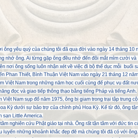
 yêu quý của chúng tôi đã qua đời vào ngày 14 tháng 10 nă
ớ ông. Ai từng gặp ông đều nhớ đến đôi mắt mỉm cười và b
ên nơi ông sống luôn nhận xét về việc đi bộ thể dục mỗi buổi 
 Phan Thiết, Bình Thuận Việt Nam vào ngày 21 tháng 12 năm 
m Việt Nam trong những năm học cuối cùng để phục vụ đất nướ
năng đọc và giao tiếp thông thạo bằng tiếng Pháp và tiếng Anh.
 Việt Nam sụp đổ năm 1975, ông bị giam trong trại tập trung 
Hoa Kỳ dưới sự bảo trợ của chính phủ Hoa Kỳ. Kể từ đó, ông tậ
 sạn Little America.
âm nghiên cứu Phật giáo tại nhà. Ông rất tận tâm với đức tin củ
ưu luyến những khoảnh khắc đẹp đẽ mà chúng tôi đã có với ông.