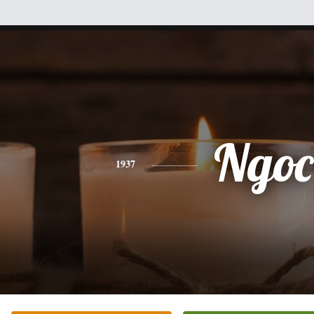
Ngoc
1937